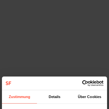
Wir freuen uns sehr, dass Marie seit Anfang
Oktober unser Team bei STURMFEST
verstärkt!
7. Oktober 2025
Marie bringt eine besondere Mischung aus
redaktioneller Expertise, Neugier und strukturierter
Arbeitsweise mit. Schon beim ersten Kennenlernen
hat uns beeindruckt, wie selbstverständlich sie sich
auf neue Themen einlässt.
Zustimmung
Details
Über Cookies
Weiterlesen