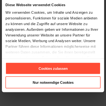
Diese Webseite verwendet Cookies
Wir verwenden Cookies, um Inhalte und Anzeigen zu
personalisieren, Funktionen für soziale Medien anbieten
zu können und die Zugriffe auf unsere Website zu
analysieren. Außerdem geben wir Informationen zu Ihrer
Verwendung unserer Website an unsere Partner für
soziale Medien, Werbung und Analysen weiter. Unsere
Partner führen diese Informationen möglicherweise mit
weiteren Daten zusammen, die Sie ihnen bereitgestellt
haben oder die sie im Rahmen Ihrer Nutzung der Dienste
gesammelt haben.
Cookies zulassen
Sympathische:r PR-Berater:in in Teilzeit
Nur notwendige Cookies
30. September 2025
Wir suchen Verstärkung mit
Kommunikationsleidenschaft und B2B-DNA. Als PR-
Agentur in Hamburg betreuen wir nationale und