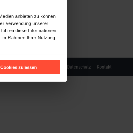
sche Unternehmen, um ihre Lieferkette transparent
rnational, einem Geschäftsbereich von Hermes
 Medien anbieten zu können
Umfrage, die wir bereits zum dreizehnten Mal
hrer Verwendung unserer
nformative Lektüre!
 führen diese Informationen
ie im Rahmen Ihrer Nutzung
Impressum
Datenschutz
Kontakt
Cookies zulassen