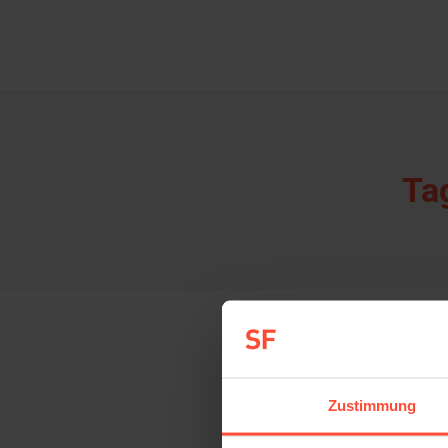
Ta
Umfrage: Transparenz in der Supply Chain
Zustimmung
Allgemein
Von
Sturmfest
16. November 2020