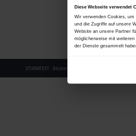
Wie steht es aktuell um die Realisierung einer di
Diese Webseite verwendet 
zu gestalten? Diese und weitere Fragen stellten 
Wir verwenden Cookies, um I
Germany, für das aktuelle Hermes-Barometers „Tra
und die Zugriffe auf unsere 
vollumfänglich umsetzen durften, finden Sie hie
Website an unsere Partner fü
möglicherweise mit weiteren
der Dienste gesammelt habe
STURMFEST - Berater für Kommunikation - © 2013 - 202