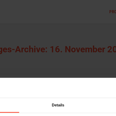
PR
ges-Archive:
16. November 2
Details