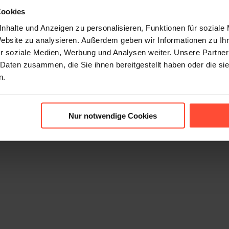
gitalen Echtzeit-Supply Chain? Welche Technologien nutzen deut
Cookies
wir Logistikentscheidern im Auftrag unseres Kunden Hermes Inte
nhalte und Anzeigen zu personalisieren, Funktionen für soziale
nsparenz in der Supply Chain“. Die spannenden Ergebnisse der 
Website zu analysieren. Außerdem geben wir Informationen zu I
r auf dem Hermes Supply Chain Blog. STURMFEST wünscht eine i
r soziale Medien, Werbung und Analysen weiter. Unsere Partner
 Daten zusammen, die Sie ihnen bereitgestellt haben oder die s
n.
6
Nur notwendige Cookies