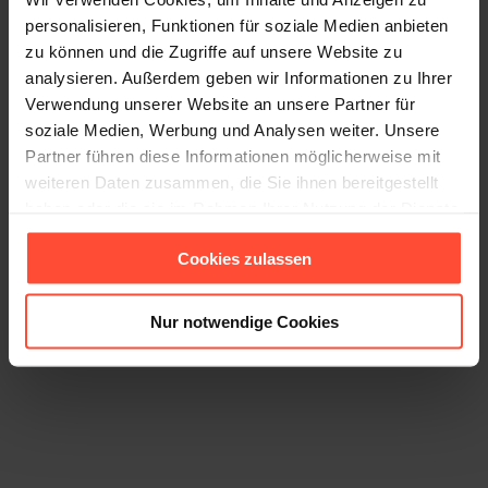
Führungsanspruchs ab und empfehlen, die
personalisieren, Funktionen für soziale Medien anbieten
Zusammenarbeit zwischen HR und
zu können und die Zugriffe auf unsere Website zu
Unternehmensleitung auf den Prüfstand zu stellen.
analysieren. Außerdem geben wir Informationen zu Ihrer
Besonders im Hinblick auf die
Verwendung unserer Website an unsere Partner für
Führungskräfteentwicklung und den
soziale Medien, Werbung und Analysen weiter. Unsere
bereichsübergreifenden Dialog mit den
Partner führen diese Informationen möglicherweise mit
Fachbereichen sehen die Studienmacher HR in der
weiteren Daten zusammen, die Sie ihnen bereitgestellt
Pflicht. Außerdem sollten Coachings und
haben oder die sie im Rahmen Ihrer Nutzung der Dienste
Trainingsprogramme in Bezug auf Zielsetzung und
gesammelt haben.
Cookies zulassen
Nachhaltigkeit überprüft werden. Im Rahmen eines
Veränderungsprozesses kommt HR eine zentrale
Nur notwendige Cookies
Rolle zu. Als Berater für die Führungskräfte,
Impulsgeber für die Unternehmensleitung und
Mittler im Dialog mit den Mitarbeitern wird er zum
zentralen Ansprechpartner im
Veränderungsprozess.