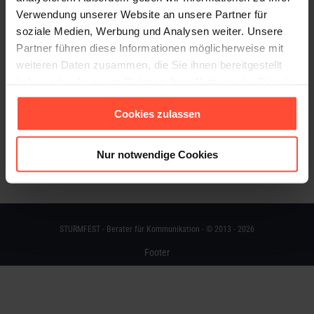
Allgemein
Von
Sturmfest
4. Juli 2023
Verwendung unserer Website an unsere Partner für
soziale Medien, Werbung und Analysen weiter. Unsere
Wir sind STURMFEST, eine kleine Agentur für PR
Partner führen diese Informationen möglicherweise mit
und Content-Marketing in Hamburg mit nationalen
weiteren Daten zusammen, die Sie ihnen bereitgestellt
und internationalen Kunden unterschiedlicher
haben oder die sie im Rahmen Ihrer Nutzung der Dienste
Branchen (Logistik, Versicherungen, Chemie,
gesammelt haben.
Finanzen, Informationstechnologie,
Cookies zulassen
Automatisierung…).
Nur notwendige Cookies
STURMFEST - Berater für Kommunikation - © 2013 - 2026
Footer