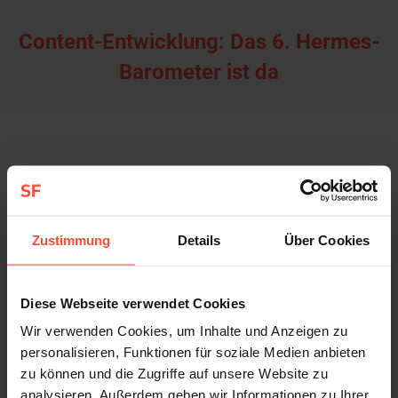
Content-Entwicklung: Das 6. Hermes-
Barometer ist da
Für unseren Kunden Hermes Germany haben wir erneut
das Hermes-Barometer realisiert und 200
Logistikverantwortliche aus unterschiedlichen Branchen
Zustimmung
Details
Über Cookies
zum Thema „Transparenz in der Supply Chain“ befragt.
Zweimal jährlich setzt STURMFEST das erfolgreiche B2B-
Diese Webseite verwendet Cookies
Content-Format für die Hermes Germany um.
Wir verwenden Cookies, um Inhalte und Anzeigen zu
Die Ergebnisse des aktuellen 6. Hermes-Barometers
personalisieren, Funktionen für soziale Medien anbieten
können Sie direkt auf dem Hermes-Supply-Chain-Blog
hier
zu können und die Zugriffe auf unsere Website zu
einsehen.
analysieren. Außerdem geben wir Informationen zu Ihrer