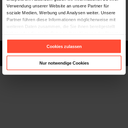
Verwendung unserer Website an unsere Partner für
soziale Medien, Werbung und Analysen weiter. Unsere
Category:
Allgemein
15. Juni 2017
Partner führen diese Informationen möglicherweise mit
weiteren Daten zusammen, die Sie ihnen bereitgestellt
haben oder die sie im Rahmen Ihrer Nutzung der Dienste
gesammelt haben.
Cookies zulassen
STURMFEST - Berater für Kommunikation - © 2013 - 2026
Footer
Nur notwendige Cookies