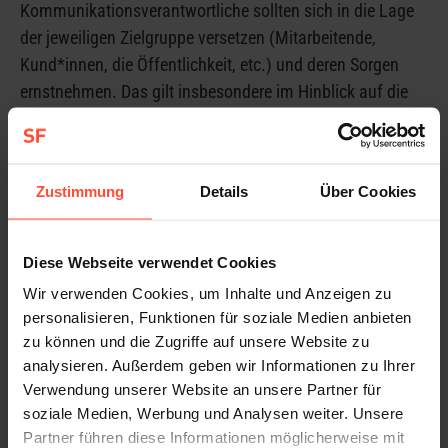
Kommunikationsverantwortliche sollten sich in die Lage
der jeweiligen Zielgruppe versetzen (Mitarbeitende,
Kund*innen, die Öffentlichkeit, etc.) und deren Sorgen
ernstnehmen. Das gilt insbesondere im Hinblick auf die
Mitarbeitenden des eigenen Unternehmens. Das
Aufkommen von Unsicherheiten oder gar Ängsten gilt es
zu vermeiden. Eine eskalierende Sprache sollte
Zustimmung
Details
Über Cookies
grundsätzlich vermieden und anstelle dessen ein
positives Wording verwendet werden.
Klarheit und Verständlichkeit
Diese Webseite verwendet Cookies
Wir verwenden Cookies, um Inhalte und Anzeigen zu
Kommunizierte Inhalte sollten stets verständlich
personalisieren, Funktionen für soziale Medien anbieten
aufbereitet werden: Eine sachliche, transparente und
zu können und die Zugriffe auf unsere Website zu
offene Kommunikation in Form von z.B. Tipps und
analysieren. Außerdem geben wir Informationen zu Ihrer
Hilfestellungen haben sich bewährt. Es empfiehlt sich
Verwendung unserer Website an unsere Partner für
darüber hinaus lieber kürzer und häufiger kommunizieren
soziale Medien, Werbung und Analysen weiter. Unsere
und sich nicht zu lange mit Abstimmungen aufzuhalten.
Partner führen diese Informationen möglicherweise mit