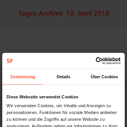
Tages-Archive:
10. April 2018
Content Marketing: Umfrage für Hermes
Germany
Allgemein
Von
Sturmfest
10. April 2018
Zustimmung
Details
Über Cookies
„Trends im Supply Chain Management“ so lautet
das Thema des aktuellen Hermes-Barometers,
einer Umfrage unter 200 Logistikentscheidern
Diese Webseite verwendet Cookies
deutscher Unternehmen. Bereits zum achten Mal
Wir verwenden Cookies, um Inhalte und Anzeigen zu
realisierte STURMFEST das erfolgreiche Content-
personalisieren, Funktionen für soziale Medien anbieten
Format für B2B-Kommunikation von Hermes
zu können und die Zugriffe auf unsere Website zu
analysieren. Außerdem geben wir Informationen zu Ihrer