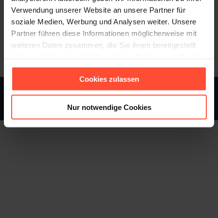
Germany. Die Ergebnisse des 8. Hermes-
Verwendung unserer Website an unsere Partner für
Barometers finden Sie auf dem Hermes-Supply-
soziale Medien, Werbung und Analysen weiter. Unsere
Chain-Blog.
Partner führen diese Informationen möglicherweise mit
weiteren Daten zusammen, die Sie ihnen bereitgestellt
haben oder die sie im Rahmen Ihrer Nutzung der Dienste
gesammelt haben.
Cookies zulassen
STURMFEST - Berater für Kommunikation - © 2013 - 2026
Nur notwendige Cookies
Footer