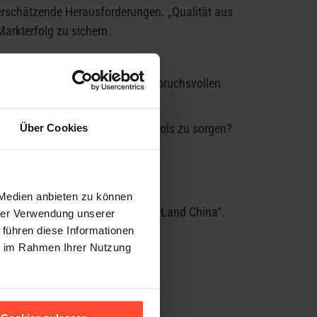
erschätzende Herausforderungen. „Qualität aus
Markterfolg zu sichern.
italisierten Marktes und die anspruchsvollen
alen und klassischen Marketingtools zu sorgen?
Über Cookies
 Kunden gewinnen?
 Medien anbieten zu können
per „Kommunikation im High-Tech-Land China“.
hrer Verwendung unserer
 führen diese Informationen
ie im Rahmen Ihrer Nutzung