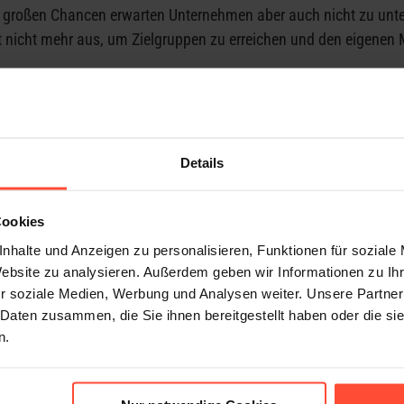
en großen Chancen erwarten Unternehmen aber auch nicht zu unt
 nicht mehr aus, um Zielgruppen zu erreichen und den eigenen 
e, Produkte oder Dienstleistungen an die Ansprüche des hochdig
zt zu kommunizieren und für eine optimale Ergänzung von digit
Details
chinesische Zielgruppe? Mit welchen Inhalten lassen sich neue
h für deutsche Marken und Unternehmen relevant?
Cookies
na-Kommunikation unbedingt vermeiden?
nhalte und Anzeigen zu personalisieren, Funktionen für soziale
ikativen Einstieg in China beleuchten wir in unserem Whitepa
Website zu analysieren. Außerdem geben wir Informationen zu I
enfrei herunterladen.
r soziale Medien, Werbung und Analysen weiter. Unsere Partner
 Daten zusammen, die Sie ihnen bereitgestellt haben oder die s
n.
Anrede *