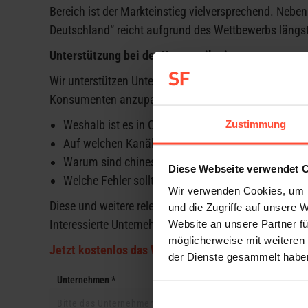
Bereich ist der Markteinstieg vielversprechend. Neb
Deutschland“ reicht aufgrund des Wettbewerbs längst
Unterstützung bei der Kommunikation
Wir unterstützen Unternehmen dabei, die eigene Mark
Konsumenten anzupassen.
Weshalb ist es in China besonders wichtig, vernet
Zustimmung
Auf welchen Kanälen erreichen Unternehmen ihre 
Warum sind chinesische Key Opinion Speaker auc
Diese Webseite verwendet 
Welche Fehler sollten Unternehmen bei ihrer Chi
Wir verwenden Cookies, um I
Diese und weitere relevante Fragen für Ihren kommun
und die Zugriffe auf unsere 
Interessierte Unternehmen können das Paper hier kost
Website an unsere Partner fü
möglicherweise mit weiteren
Jetzt kostenlos das Whitepaper anfordern
der Dienste gesammelt habe
Unternehmen *