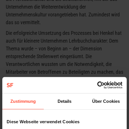
Unternehmen die Weiterentwicklung der
Unternehmenskultur vorangetrieben hat. Zumindest wird
das so vermittelt.
Die erfolgreiche Umsetzung des Prozesses bei Henkel hat
auch für kleinere Unternehmen Lehrbuchcharakter: Dem
Thema wurde – von Beginn an – der Dimension
entsprechende Stellenwert eingeräumt. Die
Verantwortlichen wussten um die Notwendigkeit, die
Mitarbeiter von Betroffenen zu Beteiligten zu machen, das
Kommunikationsteam wurde von Beginn an involviert und
die entwickelte Kommunikationskampagne hat den
Kommunikationsprozess klar definiert.
Zustimmung
Details
Über Cookies
Was wie aus dem Lehrbuch klingt, stellt sich uns bei
Beratungsmandaten oft folgendermaßen dar:
Diese Webseite verwendet Cookies
– Wir werden zu spät in Veränderungsprojekte involviert.