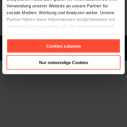
Verwendung unserer Website an unsere Partner für
soziale Medien, Werbung und Analysen weiter. Unsere
Category:
Allgemein
2. Juni 2017
Partner führen diese Informationen möglicherweise mit
weiteren Daten zusammen, die Sie ihnen bereitgestellt
haben oder die sie im Rahmen Ihrer Nutzung der Dienste
gesammelt haben.
Cookies zulassen
STURMFEST - Berater für Kommunikation - © 2013 - 2026
Footer
Nur notwendige Cookies