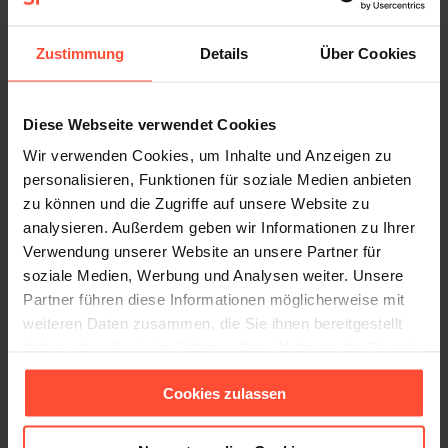
anders aus.
Zustimmung
Details
Über Cookies
Auch in Veränderungsprozessen ist es häufig so, dass
gute Ideen an einer schlechten Umsetzung scheitern.
Zahlreiche Fehlerquellen lauern oft auch in der
Diese Webseite verwendet Cookies
Kommunikation und zwar an unter-schiedlichen Stellen
Wir verwenden Cookies, um Inhalte und Anzeigen zu
des Change Prozesses.
personalisieren, Funktionen für soziale Medien anbieten
So beginnt eine professionelle Change Kommunikation
zu können und die Zugriffe auf unsere Website zu
analysieren. Außerdem geben wir Informationen zu Ihrer
bereits vor dem Start des Change Projektes und begleitet
Verwendung unserer Website an unsere Partner für
anschließend den gesamten Prozess. Change
soziale Medien, Werbung und Analysen weiter. Unsere
Management und Change Kommunikation müssen
Partner führen diese Informationen möglicherweise mit
folglich eng verzahnt sein und dürfen nicht losgelöst
weiteren Daten zusammen, die Sie ihnen bereitgestellt
voneinander gestaltet werden.
haben oder die sie im Rahmen Ihrer Nutzung der Dienste
gesammelt haben.
Grundlage der Kommunikation ist die Change Story. Sie
Cookies zulassen
beantwortet sämtliche Fragen zum Veränderungsprozess
und ist so gestaltet, dass sie den Mitarbeitern die