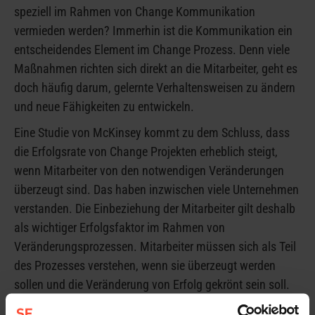
speziell im Rahmen von Change Kommunikation
vermieden werden? Immerhin ist die Kommunikation ein
entscheidendes Element im Change Prozess. Denn viele
Maßnahmen richten sich direkt an die Mitarbeiter, geht es
doch häufig darum, gelernte Verhaltensweisen zu ändern
und neue Fähigkeiten zu entwickeln.
Eine Studie von McKinsey kommt zu dem Schluss, dass
die Erfolgsrate von Change Projekten erheblich steigt,
wenn Mitarbeiter von den notwendigen Veränderungen
überzeugt sind. Das haben inzwischen viele Unternehmen
verstanden. Die Einbeziehung der Mitarbeiter gilt deshalb
als wichtiger Erfolgsfaktor im Rahmen von
Veränderungsprozessen. Mitarbeiter müssen sich als Teil
des Prozesses verstehen, wenn sie überzeugt werden
sollen und die Veränderung von Erfolg gekrönt sein soll.
Soweit die Theorie, in der Praxis sieht es aber meist