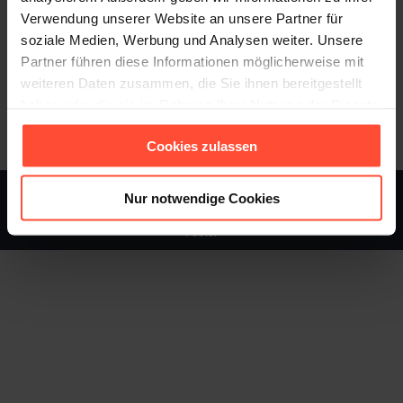
Plattformen sowie relevanten Content für den Dialog mit
Verwendung unserer Website an unsere Partner für
ihren Zielgruppen.
soziale Medien, Werbung und Analysen weiter. Unsere
Partner führen diese Informationen möglicherweise mit
weiteren Daten zusammen, die Sie ihnen bereitgestellt
Category:
Allgemein
24. Februar 2020
haben oder die sie im Rahmen Ihrer Nutzung der Dienste
gesammelt haben.
Cookies zulassen
Nur notwendige Cookies
STURMFEST - Berater für Kommunikation - © 2013 - 2026
Footer