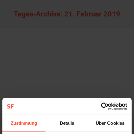
Tages-Archive:
21. Februar 2019
STURMFEST erweitert sein Team: Katharina
Niemann wird Beraterin
Allgemein
Von
Sturmfest
21. Februar 2019
Katharina Niemann (38) verstärkt ab sofort das Team der
Hamburger Kommunikationsagentur STURMFEST. Die
Kommunikationsberaterin, die rund neun Jahre als PR-
Referentin in Shanghai gelebt und gearbeitet hat, möchte
Unternehmen bei der Kommunikation im chinesischen
Markt unterstützen. Als PR-Redakteurin und freie PR-
Zustimmung
Details
Über Cookies
Beraterin war Katharina Niemann für deutsche