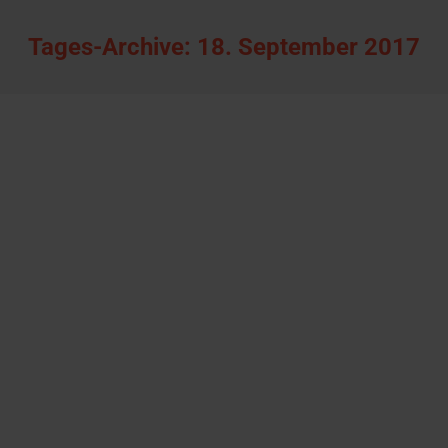
Tages-Archive:
18. September 2017
Content entlang der Customer Journey
Allgemein
Von
Sturmfest
18. September 2017
Bei der Customer Journey handelt es sich um die
„Reise des Kunden“, beziehungsweise die
einzelnen Entscheidungszyklen die ein Kunde
durchläuft: Von der Realisierung eines Bedarfs bis
hin zum Kauf eines Produktes oder einer
Dienstleistung. Erfolgreiches Content Marketing
begleitet den Kunden bei dieser Reise und stellt