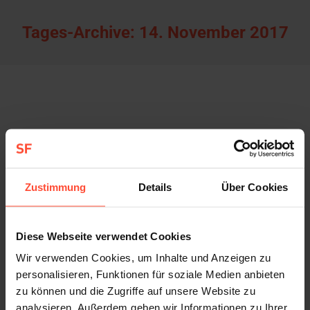
Tages-Archive:
14. November 2017
Hermes-Barometer: Erfolgreiches Content-
Format in siebter Auflage
Allgemein
Von
Sturmfest
14. November 2017
Zustimmung
Details
Über Cookies
Das erfolgreiche Content-Format für B2B-
Kommunikation, das Hermes-Barometer, geht in
die nächste Runde: Zum siebten Mal realisierte
Diese Webseite verwendet Cookies
STURMFEST im Auftrag der Hermes Germany die
Wir verwenden Cookies, um Inhalte und Anzeigen zu
Umfrage unter 200 Logistikdienstleistern. Wir
personalisieren, Funktionen für soziale Medien anbieten
freuen uns, mit dem Thema „IT- und
zu können und die Zugriffe auf unsere Website zu
analysieren. Außerdem geben wir Informationen zu Ihrer