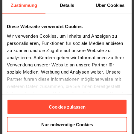
Zustimmung
Details
Über Cookies
international agierendes Prüf- und
Zertifizierungsunternehmen zu schaffen und die
umfassenden Dienstleistungen des Unternehmens
Diese Webseite verwendet Cookies
bekannt zu machen. „Mit STURMFEST haben wir
Wir verwenden Cookies, um Inhalte und Anzeigen zu
einen Partner gefunden, der sich in unserem Markt
personalisieren, Funktionen für soziale Medien anbieten
bereits bestens auskennt. Die Agentur verbindet
zu können und die Zugriffe auf unsere Website zu
professionelle Beratung und
analysieren. Außerdem geben wir Informationen zu Ihrer
Umsetzungskompetenz mit maximaler Flexibilität,
Verwendung unserer Website an unsere Partner für
soziale Medien, Werbung und Analysen weiter. Unsere
welche in unserem Tagesgeschäft unabdingbar
Partner führen diese Informationen möglicherweise mit
ist“, so Christian Gerling, Bereichsleiter Sales,
weiteren Daten zusammen, die Sie ihnen bereitgestellt
Marketing und Customer Service bei Hermes
haben oder die sie im Rahmen Ihrer Nutzung der Dienste
Hansecontrol. Im Rahmen der vertriebsorientierten
gesammelt haben.
Kommunikation umfasst die Arbeit der Agentur
Cookies zulassen
neben der klassischen Presse- und Medienarbeit
zusätzlich Aktivitäten zum direkten Dialog mit
Nur notwendige Cookies
potenziellen Entscheidern. Zu den Auftraggebern