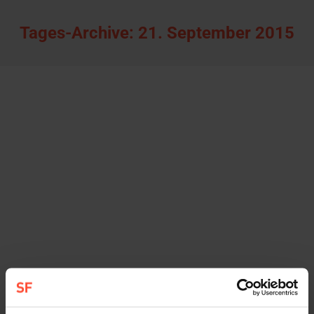
Tages-Archive:
21. September 2015
STURMFEST sichert sich den
Kommunikationsetat von Hermes
Hansecontrol
Allgemein
,
Startseite
Von
Sturmfest
21. September 2015
Hamburg, 21. September 2015 – Mit dem
Etatgewinn von Hermes Hansecontrol baut die
Hamburger Kommunikationsagentur STURMFEST
ihre Kompetenzen in den Bereichen Logistik und
Supply Chain Management weiter aus. Aufgabe ist
es, Aufmerksamkeit für Hermes Hansecontrol als