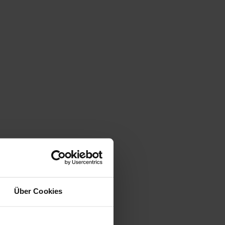
ie angesprochenen Kritikpunkte aus der Welt? Was
Beratung und häufig wechselnde Berater sind keine
gend auf der Suche nach dem passenden Personal
rgibt, dürfte sich auch bei einem Agenturwechsel
n finanziert werden. Wer über hohe
e stellen, ob alternative Beratungsangebote im
netzwerke können flexibel und individuell auf
 Hinblick auf die Qualität der Beratung und die
modellen zu lösen, könnten diese Modelle in
Über Cookies
 aus. Aus dem modernen, manchmal abgewrackten
diskutiert, ob das für uns ein Nachteil sein
n? Etwas protzig, das muss ich als Kunde