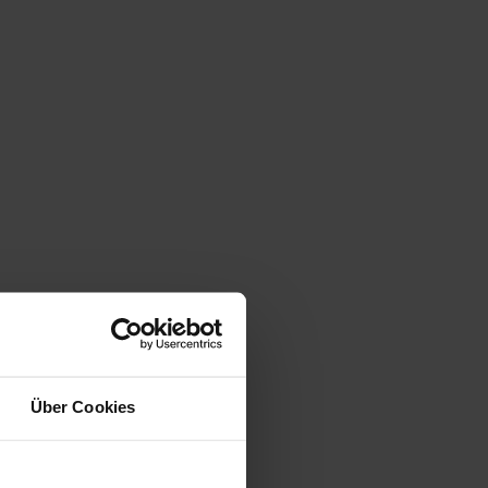
 aus. Aus dem modernen, manchmal abgewrackten
diskutiert, ob das für uns ein Nachteil sein
n? Etwas protzig, das muss ich als Kunde
 den Erfolg einer Agentur? Ziemlich egal, sagen
elmäßigen Beratern. Nicht unwichtig, meinen
 jetzt kein Showroom sein, aber umgeben vom
r freuen uns über unser neues Büro und den Blick
Und die bringen wir. Mit schicker und weniger
einen gesellschaftlichen Wandel einstellen, der
Über Cookies
u dieser Erkenntnis kam Ende 2012 einen Think
ber in einen konkreten Veränderungsprozess
gen einzustellen? Lassen bestehende Strukturen