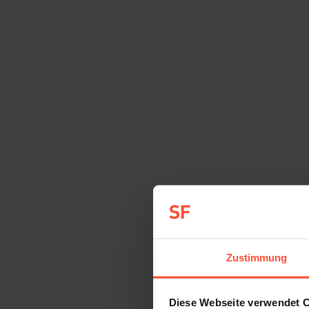
Hamburg, 30 Grad, die Sonne scheint. Wir packe
St. Georg sind wir in das schicke Herz Hamburgs g
könnte. STURMFEST ist gerade mal ein halbes Jah
mitbezahlen! Oder: professionell, strukturiert, m
die Einen. Hauptsache, die Qualität der Arbeit st
hingegen die Anderen. Eine Kundin erzählte neul
Style der 80-er Jahre, das wirkt nicht inspirieren
über die Dächer Hamburgs, aber wir sind auch der
schicker Adresse.
Beraternetzwerk vs. Agentur
Agenturen
,
Startseite
,
Uncategorized
Von
Sturmfest
25. Mä
Sind Beraternetzwerke eine Alternative zum klass
Zustimmung
durch Digitalisierung, die Netzwerkgesellschaft s
Tank aus Agenturvertretern unter der Leitung des
überführen und wie groß ist die tatsächliche Bere
Diese Webseite verwendet 