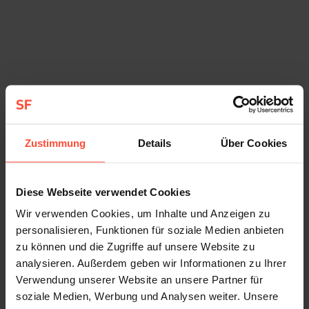
aber auch die angesprochenen Kritikpunkte aus
der Welt? Was gibt Unternehmen die Sicherheit,
dass durch einen Agenturwechsel alles besser
wird? Mangelnde Qualität in der Beratung und
häufig wechselnde Berater sind keine Einzelfälle
und in der Agenturwelt weit verbreitet. Das trifft
viele Agenturen, die schnell wachsen und
händeringend auf der Suche nach dem passenden
Zustimmung
Details
Über Cookies
Personal sind. Und dass der
Agenturgeschäftsführer zwar beim Pitch dabei ist,
Diese Webseite verwendet Cookies
aber im Tagesgeschäft an einen Berater übergibt,
dürfte sich auch bei einem Agenturwechsel
Wir verwenden Cookies, um Inhalte und Anzeigen zu
personalisieren, Funktionen für soziale Medien anbieten
innerhalb der gleichen Liga kaum ändern. Klar ist:
zu können und die Zugriffe auf unsere Website zu
Große Agenturen haben ihren Preis, denn ihre
analysieren. Außerdem geben wir Informationen zu Ihrer
Strukturen müssen finanziert werden. Wer über
Verwendung unserer Website an unsere Partner für
hohe Agenturkosten, fehlendes Kundenverständnis
soziale Medien, Werbung und Analysen weiter. Unsere
und mangelnde Beratungsqualität klagt, sollte sich