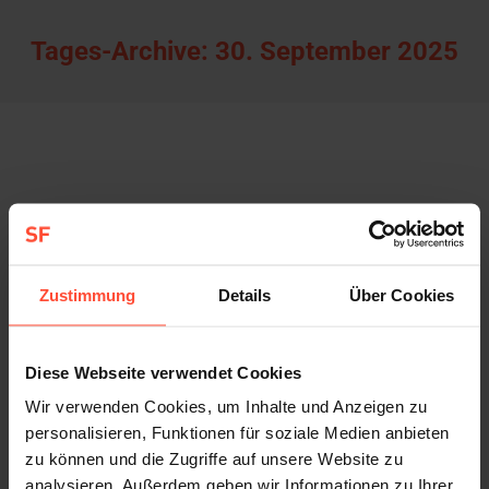
Tages-Archive:
30. September 2025
Zustimmung
Details
Über Cookies
Diese Webseite verwendet Cookies
Wir verwenden Cookies, um Inhalte und Anzeigen zu
personalisieren, Funktionen für soziale Medien anbieten
Sympathische:r PR-Berater:in in Teilzeit
zu können und die Zugriffe auf unsere Website zu
Allgemein
Von
Sturmfest
30. September 2025
analysieren. Außerdem geben wir Informationen zu Ihrer