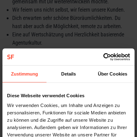
gemeinsam mit Dir weiterentwickeln möchte.
Wir feiern uns nicht selbst, wir feiern unsere Kunden.
Dich erwarten sehr schöne Büroräumlichkeiten. Du
hast aber auch die Möglichkeit, remote zu arbeiten.
Eine auf Wertschätzung und Herzlichkeit basierende
Agenturkultur.
So stellen wir uns Dich vor
Du hast mindestens vier Jahre Berufserfahrung in einer
Zustimmung
Details
Über Cookies
PR-Agentur.
Du berätst gerne und hast Spaß am Austausch mit
(deinen) Kunden und Dienstleistern.
Diese Webseite verwendet Cookies
Du bist ein:e gute:r Texter:In, hast einen schnellen,
Wir verwenden Cookies, um Inhalte und Anzeigen zu
präzisen und stilsicheren Schreibstil unter
personalisieren, Funktionen für soziale Medien anbieten
zu können und die Zugriffe auf unsere Website zu
Berücksichtigung unterschiedlicher Zielgruppen,
analysieren. Außerdem geben wir Informationen zu Ihrer
Zielmedien und Kommunikationskanälen.
Verwendung unserer Website an unsere Partner für
Du schätzt die inhaltliche Arbeit mit technischen