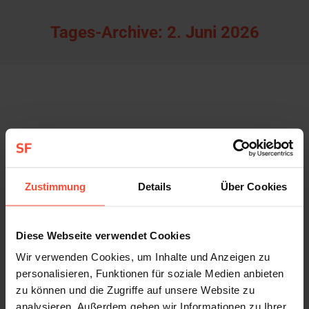
Tages-Archive:
2. Juni 2026
Zustimmung
Details
Über Cookies
Diese Webseite verwendet Cookies
Wir verwenden Cookies, um Inhalte und Anzeigen zu
personalisieren, Funktionen für soziale Medien anbieten
zu können und die Zugriffe auf unsere Website zu
Smart oder Premium? Der HES denkt die Zustellung
analysieren. Außerdem geben wir Informationen zu Ihrer