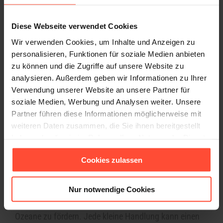
Morgen feiern wir den internationalen Tag des Meeres
Diese Webseite verwendet Cookies
– eine Gelegenheit, Bewusstsein für die Bedeutung
unserer Ozeane zu schaffen.
Wir verwenden Cookies, um Inhalte und Anzeigen zu
personalisieren, Funktionen für soziale Medien anbieten
Als Agentur liegt uns dieser Tag besonders am Herzen
zu können und die Zugriffe auf unsere Website zu
und aus diesem Grund möchten wir dazu beitragen,
analysieren. Außerdem geben wir Informationen zu Ihrer
unsere Ozeane zu schützen und zu erhalten. In diesem
Verwendung unserer Website an unsere Partner für
Jahr unterstützen wir die Organisation OceanCare mit
soziale Medien, Werbung und Analysen weiter. Unsere
einer Spende.
Seit 1989
erhebt
OceanCare
die Stimme
Partner führen diese Informationen möglicherweise mit
für das Leben im Meer. Die internationale Organisation
weiteren Daten zusammen, die Sie ihnen bereitgestellt
mit Sitz in der Schweiz ist UNO-Sonderberaterin für den
haben oder die sie im Rahmen Ihrer Nutzung der Dienste
Meeresschutz und trägt zur Erreichung der globalen
gesammelt haben.
Cookies zulassen
Nachhaltigkeitsziele bei.
Lasst uns gemeinsam dazu beitragen, die
Verschmutzung zu reduzieren, die Artenvielfalt zu
Nur notwendige Cookies
bewahren und die nachhaltige Nutzung unserer
Ozeane zu fördern. Jede kleine Handlung kann einen