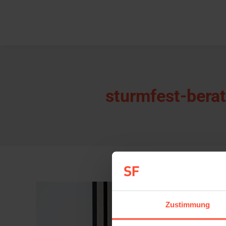
sturmfest-bera
Zustimmung