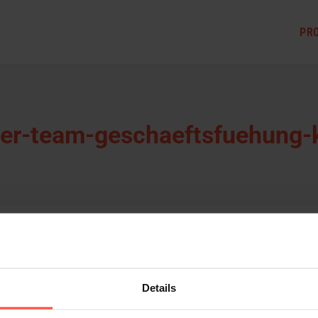
PR
ter-team-geschaeftsfuehung-k
Details