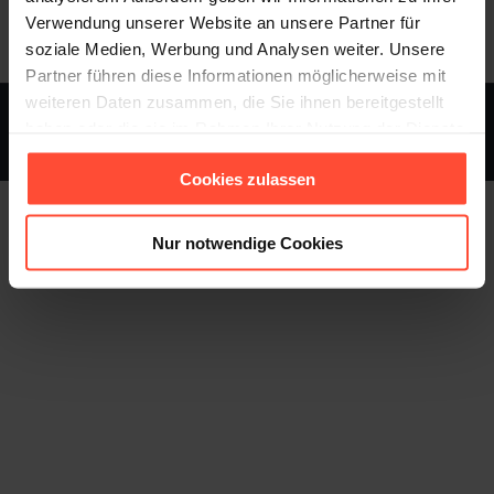
Verwendung unserer Website an unsere Partner für
soziale Medien, Werbung und Analysen weiter. Unsere
Partner führen diese Informationen möglicherweise mit
weiteren Daten zusammen, die Sie ihnen bereitgestellt
STURMFEST - Berater für Kommunikation - © 2013 - 2026
haben oder die sie im Rahmen Ihrer Nutzung der Dienste
gesammelt haben.
Footer
Cookies zulassen
Nur notwendige Cookies