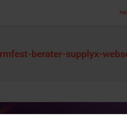
PR
rmfest-berater-supplyx-webs