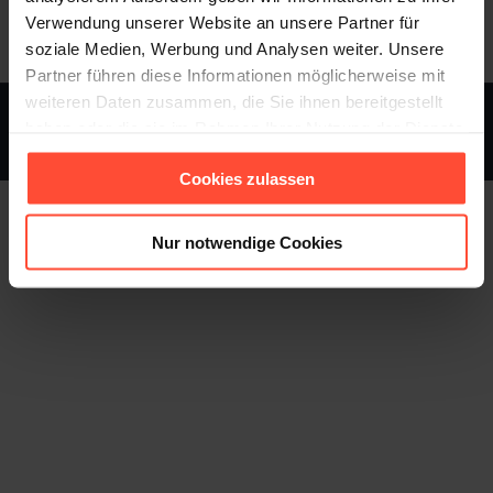
Verwendung unserer Website an unsere Partner für
soziale Medien, Werbung und Analysen weiter. Unsere
Partner führen diese Informationen möglicherweise mit
weiteren Daten zusammen, die Sie ihnen bereitgestellt
STURMFEST - Berater für Kommunikation - © 2013 - 2026
haben oder die sie im Rahmen Ihrer Nutzung der Dienste
gesammelt haben.
Footer
Cookies zulassen
Nur notwendige Cookies