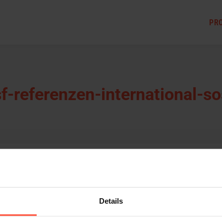
PR
sf-referenzen-international-so
Details