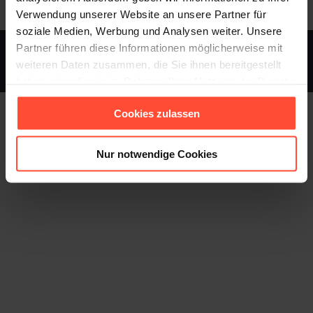
Verwendung unserer Website an unsere Partner für
soziale Medien, Werbung und Analysen weiter. Unsere
Partner führen diese Informationen möglicherweise mit
STURMFEST - Berater für Kommunikation - © 2013 - 2026
weiteren Daten zusammen, die Sie ihnen bereitgestellt
Footer
haben oder die sie im Rahmen Ihrer Nutzung der Dienste
gesammelt haben.
Cookies zulassen
Nur notwendige Cookies